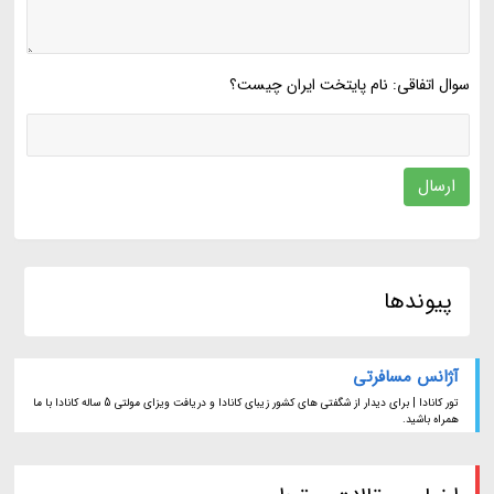
سوال اتفاقی: نام پایتخت ایران چیست؟
ارسال
پیوندها
آژانس مسافرتی
تور کانادا | برای دیدار از شگفتی های کشور زیبای کانادا و دریافت ویزای مولتی 5 ساله کانادا با ما
همراه باشید.