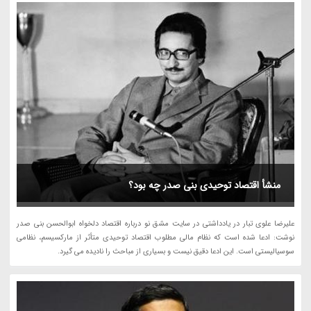
منشأ اقتصاد توحیدی بنی صدر چه بود؟
علیرضا علوی تبار در یادداشتی در سایت مشق نو درباره اقتصاد دلخواه ابوالحسن بنی صدر
نوشت: ادعا شده است که نظام مالی مطلوب اقتصاد توحیدی متأثر از مارکسیسم، نظامی
سوسیالیستی است. این ادعا دقیق نیست و بسیاری از مباحث را نادیده می گیرد.