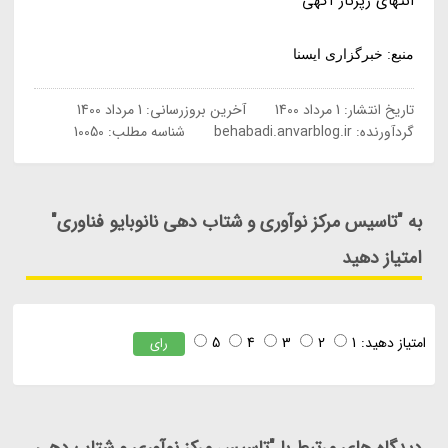
انتهای رپرتاژ آگهی
منبع: خبرگزاری ایسنا
تاریخ انتشار:
1 مرداد 1400
آخرین بروزرسانی:
1 مرداد 1400
گردآورنده:
behabadi.anvarblog.ir
شناسه مطلب: 10050
به "تاسیس مرکز نوآوری و شتاب دهی نانوبایو فناوری"
امتیاز دهید
امتیاز دهید:
1
2
3
4
5
رای
دیدگاه های مرتبط با "تاسیس مرکز نوآوری و شتاب دهی