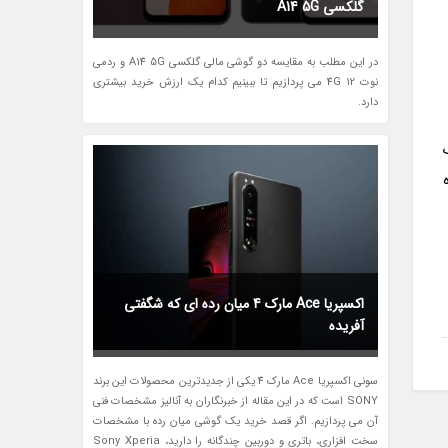
گلکسی A14 5G
در این مطلب به مقایسه دو گوشی مالی گلکسی A14 5G و ردمی
نوت 12 4G می پردازیم تا ببینیم کدام یک ارزش خرید بیشتری
دارد.
اکسپریا Ace مارک 4 میان رده ای که شگفتی
آفریده
سونی اکسپریا Ace مارک 4 یکی از جدیدترین محصولات این برند
SONY است که در این مقاله از خبرنگاران به آنالیز مشخصات فنی
آن می پردازیم. اگر قصد خرید یک گوشی میان رده با مشخصات
سخت افزاری، باتری و دوربین چندگانه را دارید، Sony Xperia