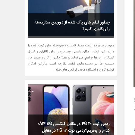
چطور فیلم های پاک شده از دوربین مداربسته
را ریکاوری کنیم؟
دوربین های مداربسته عمدتا قابلیت ذخیره فیلم های گرفته شده را
دارند. این آپشن امکان بازبینی چند باره را برای ناظران و کنترل
کنندگان آن ها فراهم می نماید و عملا یکی از کاربرد های این
سیستم ها در مستندسازی فرآیند نظارت است؛ بنابراین امکان
آرشیو کردن و استفاده مجدد از فایل های فیلم...
ردمی نوت 12 4G در مقابل گلکسی A14 5G؛
کدام را بخریم؟ردمی نوت 12 4G در مقابل