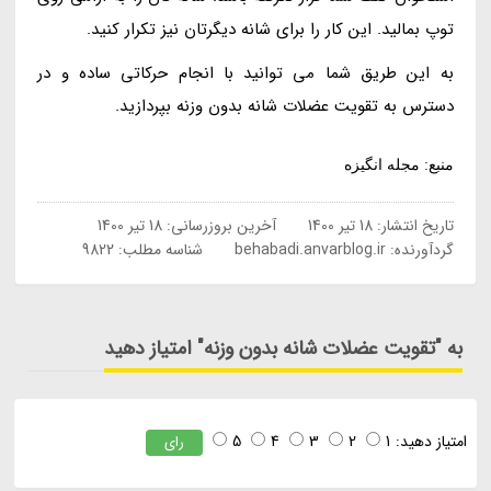
توپ بمالید. این کار را برای شانه دیگرتان نیز تکرار کنید.
به این طریق شما می توانید با انجام حرکاتی ساده و در
دسترس به تقویت عضلات شانه بدون وزنه بپردازید.
منبع: مجله انگیزه
تاریخ انتشار:
18 تیر 1400
آخرین بروزرسانی:
18 تیر 1400
گردآورنده:
behabadi.anvarblog.ir
شناسه مطلب: 9822
به "تقویت عضلات شانه بدون وزنه" امتیاز دهید
امتیاز دهید:
1
2
3
4
5
رای