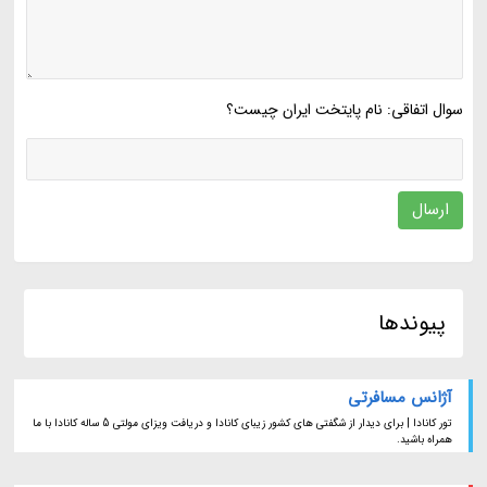
سوال اتفاقی: نام پایتخت ایران چیست؟
ارسال
پیوندها
آژانس مسافرتی
تور کانادا | برای دیدار از شگفتی های کشور زیبای کانادا و دریافت ویزای مولتی 5 ساله کانادا با ما
همراه باشید.